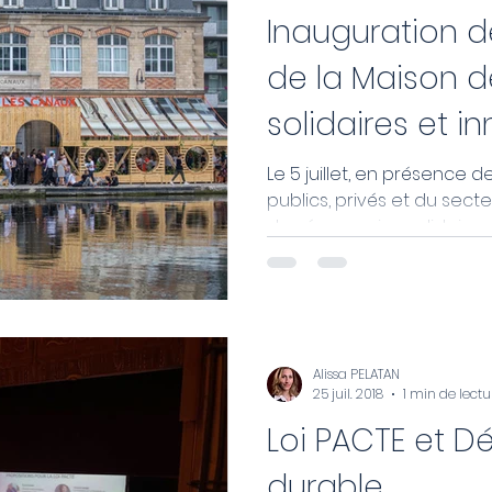
Inauguration d
de la Maison 
solidaires et i
Le 5 juillet, en présence
publics, privés et du secte
des économies solidaires et
Alissa PELATAN
25 juil. 2018
1 min de lectu
Loi PACTE et 
durable