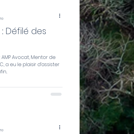
re
: Défilé des
net AMP Avocat, Mentor de
, a eu le plaisir d’assister
n...
re