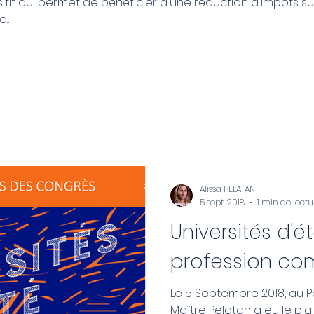
sitif qui permet de bénéficier d'une réduction d'impôts su
..
Alissa PELATAN
5 sept. 2018
1 min de lectu
Universités d'é
profession co
Le 5 Septembre 2018, au P
Maître Pelatan a eu le plais