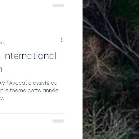
re
 International
m
net AMP Avocat a assisté au
..