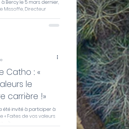
 à Bercy le 5 mars dernier,
 Missoffe, Directeur
ce...
re
e Catho : «
aleurs le
 carrière !»
 été invité à participer à
e « Faites de vos valeurs
» à...