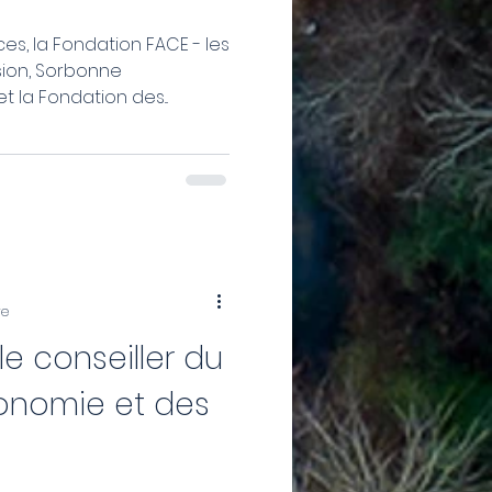
s, la Fondation FACE - les
usion, Sorbonne
la Fondation des...
re
le conseiller du
conomie et des