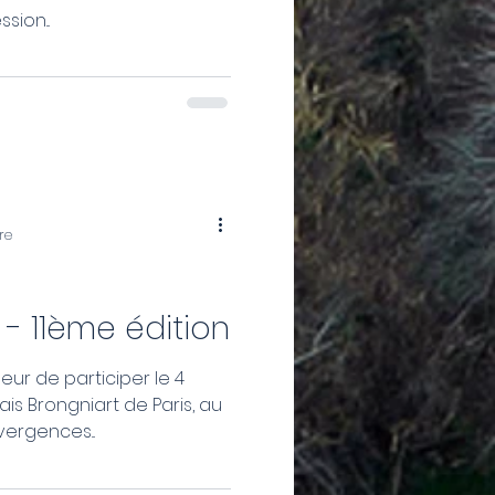
sion...
re
- 11ème édition
eur de participer le 4
is Brongniart de Paris, au
ergences...