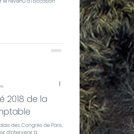
r le revenu à l'occasion
re
té 2018 de la
mptable
alais des Congrès de Paris,
ir d’intervenir à