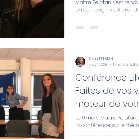
Maître Pelatan s’est rendu
en compagnie d’Alexandre
général de Paris Ile de Fran
Alissa PELATAN
17 avr. 2018
1 min de lectu
Conférence Lill
Faites de vos v
moteur de votre
Le 9 mars, Maître Pelatan a
la conférence sur le thèm
le moteur de votre carrière 