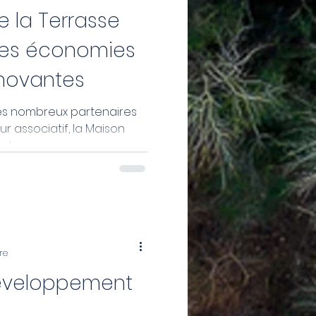
e la Terrasse
des économies
nnovantes
 des nombreux partenaires
ur associatif, la Maison
...
re
Développement