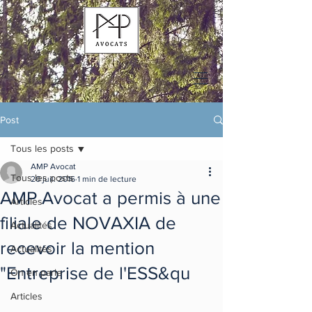
Post
Tous les posts
AMP Avocat
Tous les posts
20 juil. 2016
1 min de lecture
AMP Avocat a permis à une
Articles
filiale de NOVAXIA de
Actualités
recevoir la mention
Actualités
"Entreprise de l'ESS&qu
On en parle
Articles