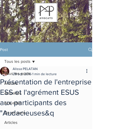
Post
Tous les posts
Alissa PELATAN
Tous les posts
29 oct. 2016
1 min de lecture
Présentation de l'entreprise
Articles
ESS et l'agrément ESUS
Actualités
aux participants des
Actualités
"Audacieuses&q
On en parle
Articles