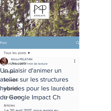
Post
Tous les posts
Alissa PELATAN
Tous les posts
21 avr. 2017
1 min de lecture
Un plaisir d'animer un
Articles
atelier sur les structures
Actualités
hybrides pour les lauréats
Actualités
du Google Impact Ch
On en parle
Articles
Le 20 avril 2017, nous avons eu 