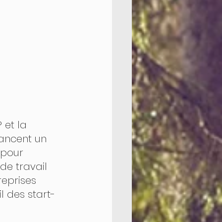
 et la 
ancent un 
pour 
de travail 
reprises 
l des start-