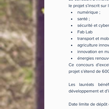
le projet s’inscrit su
numérique ;  
santé ;  
sécurité et cyber
Fab Lab  
transport et mobi
agriculture innov
innovation en ma
énergies renouve
Ce concours d’excel
projet s’étend de 60
Les lauréats béné
développement et d’i
Date limite de dépôt 