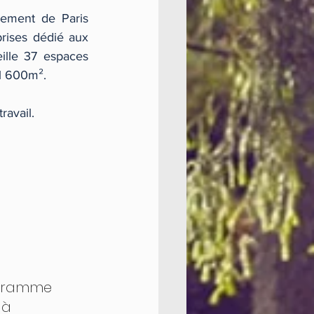
sement de Paris 
rises dédié aux 
ille 37 espaces 
1 600m². 
ravail.
gramme 
 à 