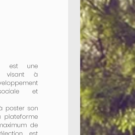
a est une 
t visant à 
eloppement 
ciale et 
à poster son 
a plateforme 
 maximum de 
lection est 