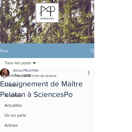
Post
Tous les posts
Alissa PELATAN
Tous les posts
17 avr. 2018
1 min de lecture
Enseignement de Maître
Articles
Pelatan à SciencesPo
Actualités
Actualités
On en parle
Articles