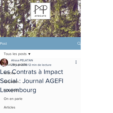
Post
Tous les posts
Alissa PELATAN
Tous les posts
20 juin 2018
12 min de lecture
Les Contrats à Impact
Articles
Social : Journal AGEFI
Actualités
Luxembourg
Actualités
On en parle
Articles