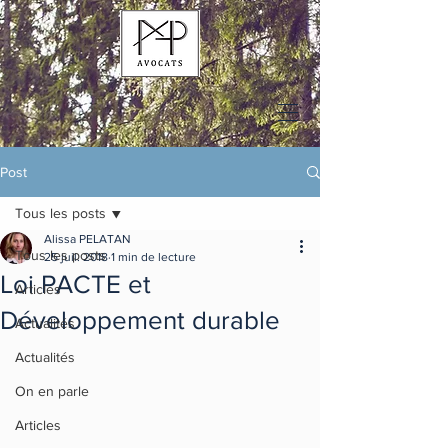
Post
Tous les posts
Alissa PELATAN
Tous les posts
25 juil. 2018
1 min de lecture
Loi PACTE et
Articles
Développement durable
Actualités
Actualités
On en parle
Articles