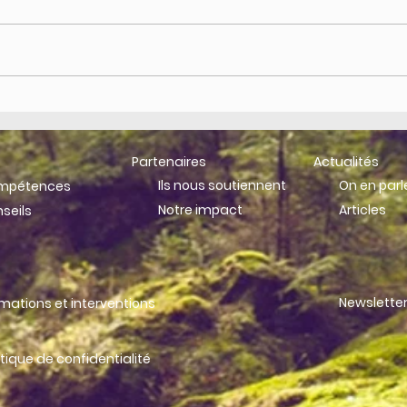
Forum mondial Convergences
Paris
- 11ème édition
Fina
Partenaires
Actualités
Ils nous soutiennent
On en parl
ompétences
Notre impact
Articles
seils
Newslette
rmations et interventions
itique de confidentialité