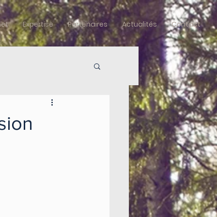
net
Expertise
Partenaires
Actualités
Contact
sion