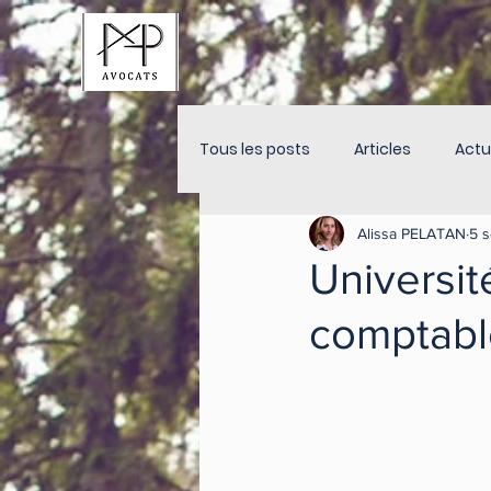
Tous les posts
Articles
Actu
Alissa PELATAN
5 s
Universit
comptabl