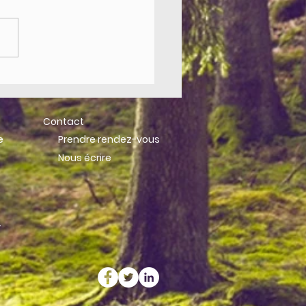
 Europlace International
ncial Forum
Contact
e
Prendre rendez-vous
Nous écrire
r