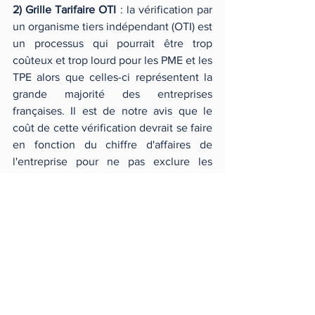
2) Grille Tarifaire OTI 
: la vérification par 
un organisme tiers indépendant (OTI) est 
un processus qui pourrait être trop 
coûteux et trop lourd pour les PME et les 
TPE alors que celles-ci représentent la 
grande majorité des entreprises 
françaises. Il est de notre avis que le 
coût de cette vérification devrait se faire 
en fonction du chiffre d'affaires de 
l'entreprise pour ne pas exclure les 
PME/TPE de la possibilité d'obtenir la 
mention "société à mission" pour des 
raisons financières. 
3) Formation des OTI pour évaluer les 
sociétés à mission
 : selon nous, une 
formation des OTI proposée par le 
gouvernement est nécessaire pour 
l'évaluation des sociétés à mission. En 