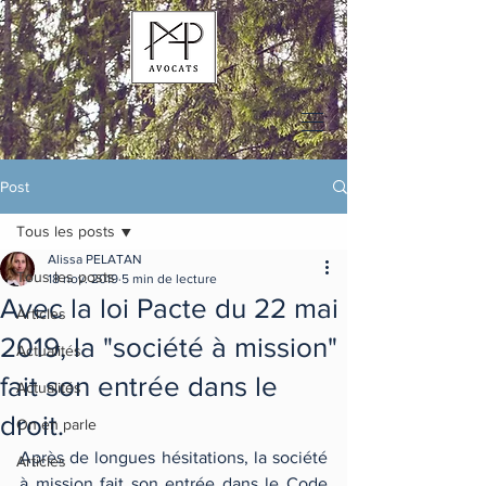
Post
Tous les posts
Alissa PELATAN
Tous les posts
18 nov. 2019
5 min de lecture
Avec la loi Pacte du 22 mai
Articles
2019, la "société à mission"
Actualités
fait son entrée dans le
Actualités
droit.
On en parle
Après de longues hésitations, la société 
Articles
à mission fait son entrée dans le Code 