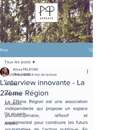
Post
Tous les posts
Alissa PELATAN
Tous les posts
21 avr. 2021
4 min de lecture
L'interview innovante - La
Articles
27ème Région
Actualités
La 27ème Région est une association 
Actualités
indépendante qui propose un espace 
On en parle
pluridisciplinaire, réflexif et 
expérimental pour construire les futurs 
Articles
souhaitables de l’action publique. En 