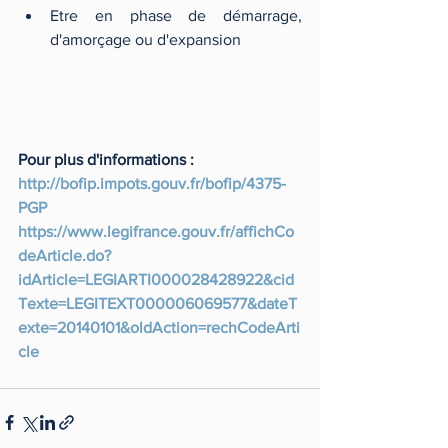
Etre en phase de démarrage, 
d'amorçage ou d'expansion
Pour plus d'informations : 
http://bofip.impots.gouv.fr/bofip/4375-
PGP
https://www.legifrance.gouv.fr/affichCo
deArticle.do?
idArticle=LEGIARTI000028428922&cid
Texte=LEGITEXT000006069577&dateT
exte=20140101&oldAction=rechCodeArti
cle