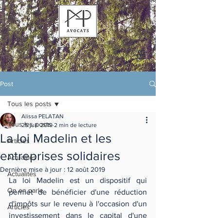
Post
Tous les posts
Alissa PELATAN
Tous les posts
25 juil. 2019
2 min de lecture
La loi Madelin et les
Articles
entreprises solidaires
Actualités
Dernière mise à jour :
12 août 2019
Actualités
La loi Madelin est un dispositif qui 
On en parle
permet de bénéficier d'une réduction 
d'impôts sur le revenu à l'occasion d'un 
Articles
investissement dans le capital d'une 