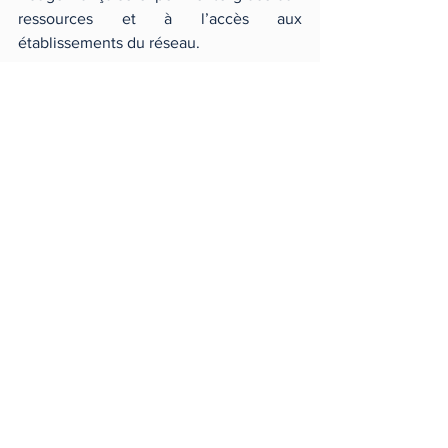
ressources et à l’accès aux 
établissements du réseau. 
Vous avez jusqu’au 
31 mai 2021
 pour 
postuler ! 
Pour en savoir plus : 
https://21-croix-
rouge.fr/programmes-
daccompagnement/programme-21-oeth-
handicap/