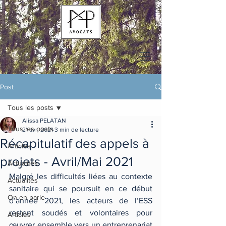
Post
Tous les posts
Alissa PELATAN
Tous les posts
21 avr. 2021
3 min de lecture
Récapitulatif des appels à
Articles
projets - Avril/Mai 2021
Actualités
Malgré les difficultés liées au contexte 
Actualités
sanitaire qui se poursuit en ce début 
On en parle
d’année 2021, les acteurs de l’ESS 
restent soudés et volontaires pour 
Articles
œuvrer ensemble vers un entreprenariat 