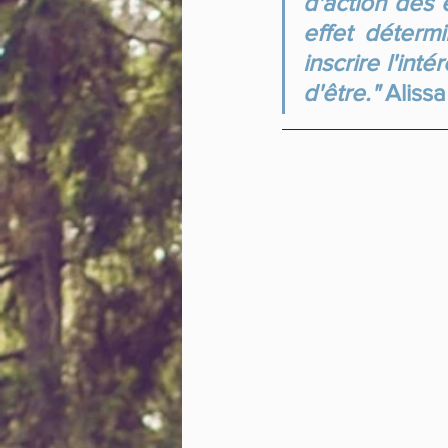
d'action des e
effet détermi
inscrire l'int
d'être."
 Aliss