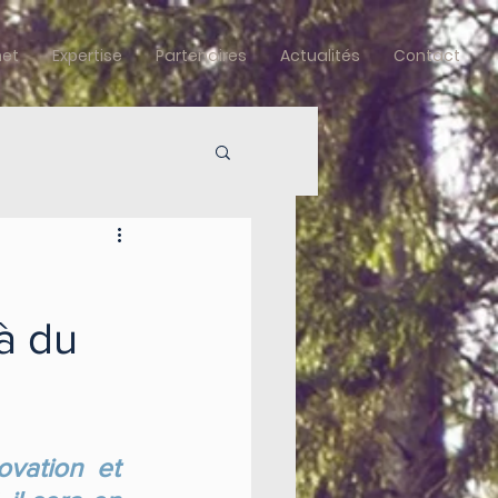
net
Expertise
Partenaires
Actualités
Contact
là du
vation et 