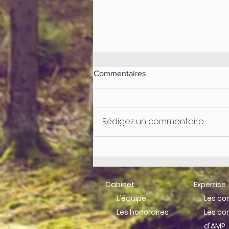
Commentaires
Rédigez un commentaire...
Récapitulatif des appels à
projets - Juin/Juillet 2021
Cabinet
Expertise
L'équipe
Les c
Les honoraires
Les con
d'AMP