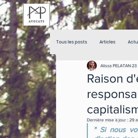
Tous les posts
Articles
Actu
Alissa PELATAN
23 
Raison d
responsab
capitalis
Dernière mise à jour :
29 a
" Si nous vou