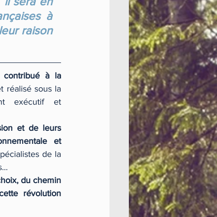
il sera en 
ançaises à 
eur raison 
contribué à la 
et réalisé sous la 
nt exécutif et 
sion et de leurs 
ronnementale et 
pécialistes de la 
.. 
hoix, du chemin 
ette révolution 