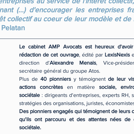
ntreprises au service de l'intérêt collectif, 
nant (...) d'encourager les entreprises fr
érêt collectif au coeur de leur modèle et de l
a Pelatan 
Le cabinet AMP Avocats est heureux d'avoir 
rédaction de cet ouvrage
, édité par 
LexisNexis
 
direction d'
Alexandre Menais
, Vice-préside
secrétaire général du groupe Atos. 
Plus de 
40 pionniers
 y témoignent 
de leur vi
actions concrètes
 en matière 
sociale, envi
sociétale
 : dirigeants d'entreprises, experts RH, s
stratégies des organisations, juristes, économistes.
Des pionniers engagés qui témoignent de leurs c
qu'ils ont parcouru et des attentes nées de c
sociétale. 