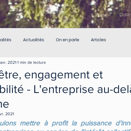
Accueil
Cabi
alités
Actualités
On en parle
Articles
avr. 2021
1 min de lecture
'être, engagement et
ilité - L'entreprise au-de
me
vr. 2021
lons mettre à profit la puissance d'inno