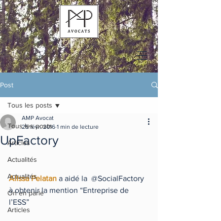
Post
Tous les posts
AMP Avocat
Tous les posts
25 févr. 2016
1 min de lecture
UpFactory
Articles
Actualités
Actualités
Alissa Pelatan
 a aidé la  @SocialFactory 
à obtenir la mention “Entreprise de 
On en parle
l’ESS”  
Articles