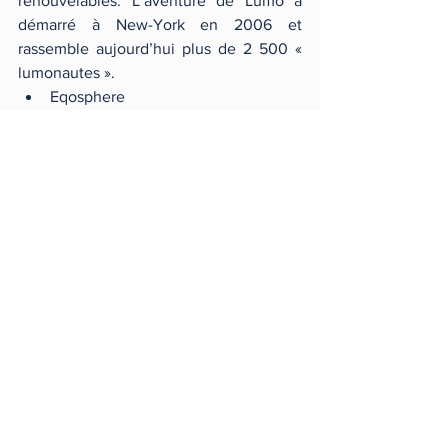
renouvelables. L’aventure de Lumo a 
démarré à New-York en 2006 et 
rassemble aujourd’hui plus de 2 500 « 
lumonautes ». 
Eqosphere 
Egosphere est un cabinet conseil en 
transitions professionnelles. Le cabinet 
offre les prestations suivantes : bilans de 
compétences, diagnostics 
professionnels, bilans d’orientation 
scolaire et universitaire, 
accompagnement et soutien pour 
favoriser le bien être au travail. 
Sidiese 
Sidièse est une agence de 
communication engagée dans une 
démarche de responsabilité sociale et 
l’une des premières entreprises 
françaises à être certifiée « B-corp ».