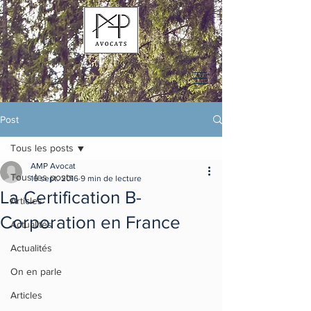
Post
Tous les posts
AMP Avocat
Tous les posts
16 sept. 2016
9 min de lecture
La Certification B-
Articles
Corporation en France
Actualités
Actualités
On en parle
Articles