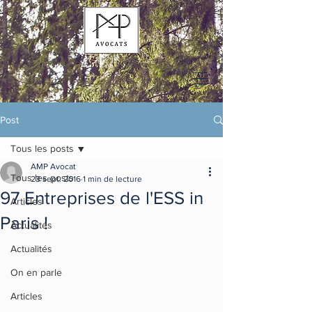
Post
Tous les posts
AMP Avocat
Tous les posts
23 sept. 2016
1 min de lecture
97 Entreprises de l'ESS in
Articles
Paris !
Actualités
Actualités
On en parle
Articles