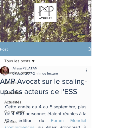
Post
Tous les posts
Alissa PELATAN
Tous les posts
21 sept. 2017
2 min de lecture
AMP Avocat sur le scaling-
Articles
up des acteurs de l'ESS
Actualités
Actualités
Cette année du 4 au 5 septembre, plus 
On en parle
de 4 500 personnes étaient réunies à la 
10e édition du 
Forum Mondial 
Articles
Convergences
, au Palais Brongniart, à 