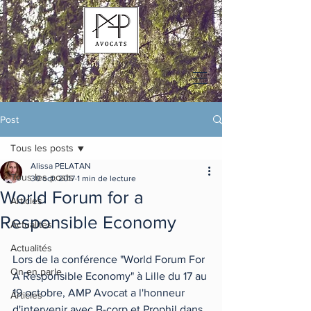
Post
Tous les posts
Alissa PELATAN
Tous les posts
30 oct. 2017
1 min de lecture
World Forum for a
Articles
Responsible Economy
Actualités
Actualités
Lors de la conférence "World Forum For 
On en parle
A Responsible Economy" à Lille du 17 au 
19 octobre, AMP Avocat a l'honneur 
Articles
d'intervenir avec B-corp et Prophil dans 