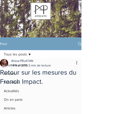
Post
Tous les posts
Alissa PELATAN
Tous les posts
14 févr. 2018
3 min de lecture
Retour sur les mesures du
Articles
French Impact.
Actualités
Actualités
On en parle
Articles