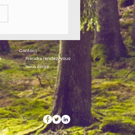
m mondial Convergences
me édition
Contact
e
Prendre rendez-vous
Nous écrire
r