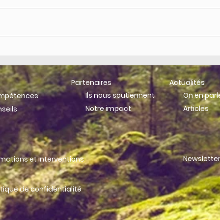
Universités d'été 2018 de la
Foru
profession comptable
- 11è
Partenaires
Actualités
Ils nous soutiennent
On en parl
ompétences
Notre impact
Articles
seils
Newslette
rmations et interventions
itique de confidentialité