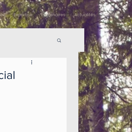
net
Expertise
Partenaires
Actualités
Contact
cial