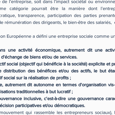
le de l’entreprise, soit dans l’impact sociétal ou environn
ième catégorie pourrait être la manière dont l’entrep
tique, transparence, participation des parties prenantes
 de rémunération des dirigeants, le bien-être des salariés,  e
on Européenne a défini une entreprise sociale comme une
ns une activité économique, autrement dit une activi
 d'échange de biens et/ou de services.
if social (objectif qui bénéficie à la société) explicite et pr
 distribution des bénéfices et/ou des actifs, le but éta
if social sur la réalisation de profits ;
, autrement dit autonome en termes d'organisation vis-à-v
ations traditionnelles à but lucratif ; 
vernance inclusive, c'est-à-dire une gouvernance carac
cision participatives et/ou démocratiques.
mouvement qui rassemble les entrepreneurs sociaux), l’