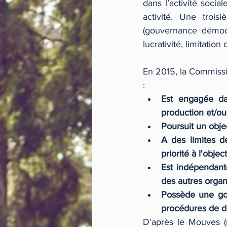
dans l’activité socia
activité. Une trois
(gouvernance démocra
lucrativité, limitation
En 2015, la Commissi
:
Est engagée da
production et/ou
Poursuit un object
A des limites de
priorité à l'object
Est indépendante
des autres organis
Possède une gou
procédures de dé
D’après le Mouves (