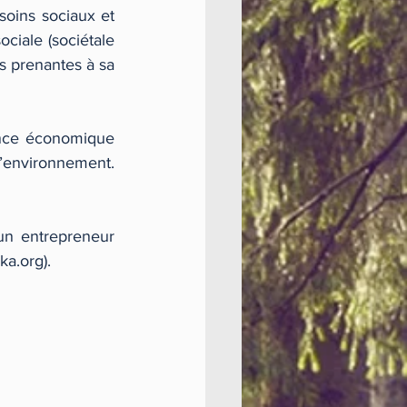
oins sociaux et 
ciale (sociétale 
s prenantes à sa 
ance économique 
(« power of business ») pour avoir un impact positif sur la société civile ou l’environnement. 
un entrepreneur 
ka.org).