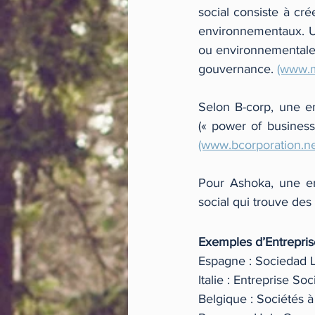
social consiste à cr
environnementaux. Une
ou environnementale) 
gouvernance. 
(www.m
Selon B-corp, une en
(www.bcorporation.ne
Pour Ashoka, une ent
social qui trouve de
Exemples d’Entreprise
Espagne : Sociedad 
Italie : Entreprise So
Belgique : Sociétés à 