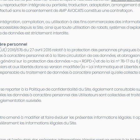
ou reproduction intégrale ou partielle, traduction, adaptation, arrangement
e effectué sans le consentement de AMP AVOCATS constitue une contrefaçon.
n, intégration, compilation, ou utilisation à des fins commerciales des informa
cessibles depuis le Site, ainsi que toute utilisation de robots, systèmes d’expl
te de données est strictement interdite.
ère personnel
UE) 2016/678 du 27 avril 2016 relatif à la protection des personnes physiques à
 à caractère personnel et à la libre circulation de ces données, et abrogeant
énéral sur la protection des données » ou « RGPD ») et de la loi n° 78-17 du 6 j
hiers et aux libertés dans sa version modifiée (la « Loi Informatique et Libertés
sponsable du traitement de données à caractère personnel qu’elle collecte su
 à se reporter à la Politique de confidentialité du Site, également consultable sur 
lles les données à caractère personnel des Utilisateurs sont collectées et tra
glementation susvisée.
e amené à modifier et faire évoluer les présentes informations légales. Il a
gulièrement les informations légales du Site.
tation et l’exécution des présentes informations légales sont soumises à la loi fr