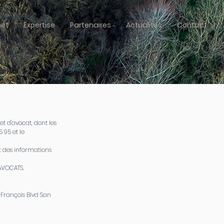
net
Expertise
Partenaires
Actualités
Contact
et d'avocat, dont les
 95 et le
t des informations
 AVOCATS.
A François Blvd San