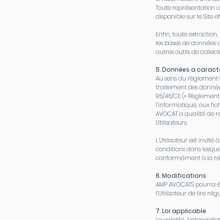
Toute représentation 
disponible sur le Sit
Enfin, toute extractio
les bases de données ac
autres outils de collec
5. Données a caract
Au sens du règlement (
traitement des données
95/46/CE (« Règlement g
l’informatique, aux fic
AVOCAT a qualité de re
Utilisateurs.
L’Utilisateur est invité
conditions dans lesque
conformément à la ré
6. Modifications
AMP AVOCATS pourra êtr
l’Utilisateur de lire ré
7. Loi applicable
La validité, l’interpré