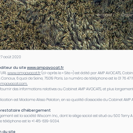
Accueil
Cabi
 27 août 2020
’éditeur du site
www.ampavocat.fr
l’URL
www.ampavocat.fr
(ci-après le « Site ») est édité par AMP AVOCATS, Cabin
s Canaux, 6 quai de Seine, 75019 Paris. Le numéro de téléphone est le 01 76 47 15
ampavocat.com.
e fournir des informations relatives au Cabinet AMP AVOCATS, et plus largemen
blication est Madame Alissa Pelatan, en sa qualité d'associée du Cabinet AMP
u prestataire d’hébergement
ement est la société Wix.com Inc., dont le siège social est situé au 500 Terry 
le téléphone est le +1 415-639-9034.
on du site