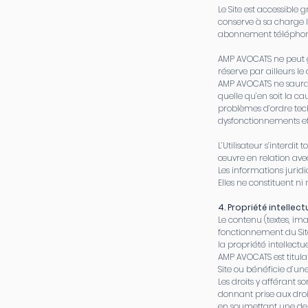
Le Site est accessible g
conserve à sa charge l
abonnement téléphone 
AMP AVOCATS ne peut g
réserve par ailleurs l
AMP AVOCATS ne saurait 
quelle qu’en soit la 
problèmes d’ordre tech
dysfonctionnements et
L’Utilisateur s’interdi
œuvre en relation avec l
Les informations juridi
Elles ne constituent n
4. Propriété intellect
Le contenu (textes, ima
fonctionnement du Site
la propriété intellectue
AMP AVOCATS est titulai
Site ou bénéficie d’une
Les droits y afférant s
donnant prise aux droi
en soumettant une dem