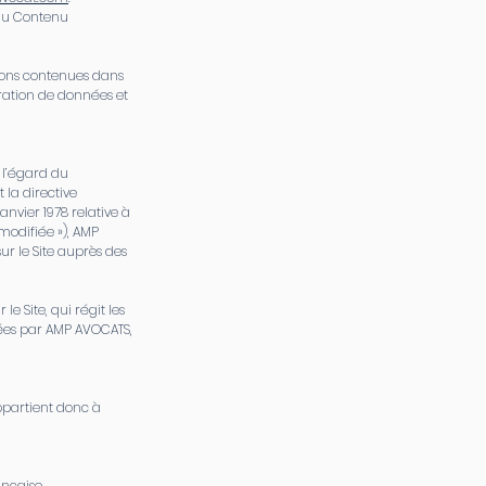
 du Contenu
tions contenues dans
oration de données et
 l’égard du
 la directive
anvier 1978 relative à
 modifiée »), AMP
r le Site auprès des
le Site, qui régit les
itées par AMP AVOCATS,
ppartient donc à
ançaise.