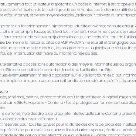
ratuitement à tout utilisateur disposant d’un accès à internet. Il est rappelé à l’
e coût de l’utilisation de la technique de communication à distance utilisée te
et/ou internet, et de ses moyens d’accès (ordinateur, tablette ou smartphon
arantir un fonctionnement ininterrompu du Site et exempt de toute erreur.
e droit d’interrompre l’accès au Site à tout moment, notamment pour des rai
être responsable de tous préjudices directs ou indirects résultant de l’utilisat
cause. De même, la responsabilité de AMP AVOCATS ne saurait être engagée pou
nique concernant le matériel, les programmes et logiciels ou le réseau Intern
/ou de l’interruption définitive ou momentanée du Site.
t toute tentative d’accès sans autorisation à des moyens informatiques ou orga
e Site et susceptible de perturber l’accès ou l’utilisation au Site.
ques éventuellement mises à disposition sur le Site sont fournies à but informa
i ne remplace en aucun cas un conseil juridique, adapté aux spécificités pro
uelle
ges, schémas, dessins, photographies, etc.), la structure et le logiciel mis en 
 et sur le Site (ci-après le « Contenu ») sont protégés conformément aux dis
lle.
re de l’ensemble des droits de propriété intellectuelle sur le Contenu présent 
 licence de droits sur le Contenu.
ont réservés pour tous les pays et pour la durée des droits de propriété intellec
ts précités ne peut avoir lieu qu’avec l’autorisation expresse, écrite et préal
ande écrite par courrier électronique à l’adresse suivante :
contact@ampa