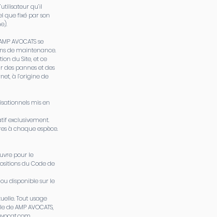
utilisateur qu’il
l que fixé par son
e).
 AMP AVOCATS se
sons de maintenance.
ion du Site, et ce
r des pannes et des
et, à l’origine de
nisationnels mis en
tif exclusivement.
pres à chaque espèce.
œuvre pour le
positions du Code de
ou disponible sur le
tuelle. Tout usage
able de AMP AVOCATS,
vocat.com
.